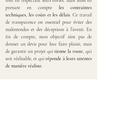
tout en respectant leurs envies, mais aussi en 
prenant en compte 
les contraintes 
techniques, les coûts et les délais
. Ce travail 
de transparence est essentiel pour éviter des 
malentendus et des déceptions à l’avenir. En 
fin de compte, mon objectif n’est pas de 
donner un devis pour leur faire plaisir, mais 
de garantir un projet qui 
tienne la route
, qui 
soit réalisable, et qui 
réponde à leurs attentes 
de manière réaliste
.
CONCLUSION : L'Intelligence 
Artificielle et les logiciels 
gratuits comme aide, mais pas 
comme solutions
Les outils numériques, l'IA et les logiciels 
gratuits sont des aides précieuses pour les 