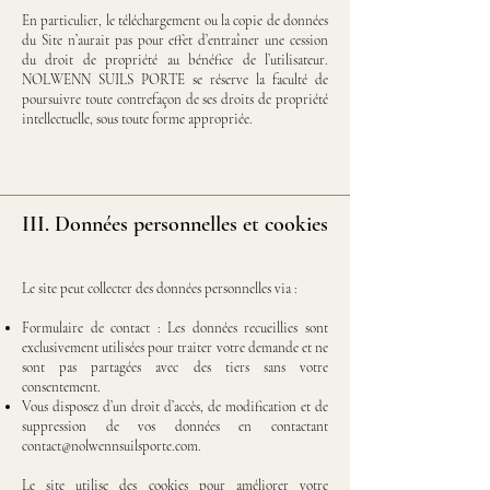
En particulier, le téléchargement ou la copie de données
du Site n’aurait pas pour effet d’entraîner une cession
du droit de propriété au bénéfice de l’utilisateur.​
NOLWENN SUILS PORTE se réserve la faculté de
poursuivre toute contrefaçon de ses droits de propriété
intellectuelle, sous toute forme appropriée.
III. Données personnelles et cookies
Le site peut collecter des données personnelles via :
Formulaire de contact :
Les données recueillies sont
exclusivement utilisées pour traiter votre demande et ne
sont pas partagées avec des tiers sans votre
consentement.
Vous disposez d’un droit d’accès, de modification et de
suppression de vos données en contactant
contact@nolwennsuilsporte.com
.
Le site utilise des cookies pour améliorer votre