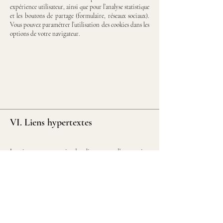
expérience utilisateur, ainsi que pour l’analyse statistique
et les boutons de partage (formulaire, réseaux sociaux).
Vous pouvez paramétrer l’utilisation des cookies dans les
options de votre navigateur.
VI. Liens hypertextes
Le site peut contenir des liens vers d’autres sites
indépendants, qu'il ne contrôle pas. NOLWENN SUILS
PORTE ne peut être tenue pour responsable des
contenus publiés sur ces sites tiers, régis par leurs
propres conditions d'utilisation.