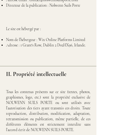
Adresse email :
contact@nolwennsuilsporte.com
Directeur de la publication : Nolwenn Suils Porte
Le site est hébergé par :
Nom de l’hébergeur : Wix Online Platforms Limited
Adresse :
1 Grant's Row, Dublin 2 D02HX96, Irlande.
II. Propriété intellectuelle
Tous les contenus présents sur ce site (textes, photos,
graphismes, logo, etc.) sont la propriété exclusive de
NOLWENN SUILS PORTE ou sont utilisés avec
l’autorisation des tiers ayant transmis ces droits. Toute
reproduction, distribution, modification, adaptation,
retransmission ou publication, même partielle, de ces
différents éléments est strictement interdite sans
l’accord écrit de NOLWENN SUILS PORTE.